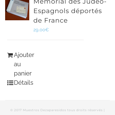
Mémorial des Judéo-
Espagnols déportés
de France
29,00
€
Ajouter
au
panier
Détails
© 2017 Muestros Dezaparesidos tous droits réservés |