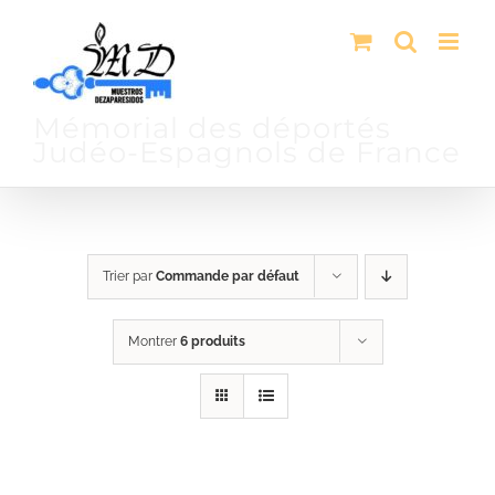
Passer
au
contenu
Mémorial des déportés
Judéo-Espagnols de France
Trier par
Commande par défaut
Montrer
6 produits