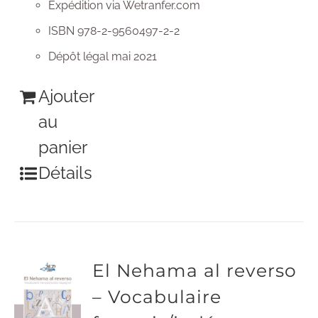
Expédition via Wetranfer.com
ISBN 978-2-9560497-2-2
Dépôt légal mai 2021
Ajouter
au
panier
Détails
El Nehama al reverso
– Vocabulaire