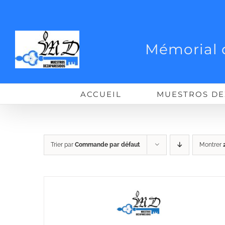
Passer
au
contenu
Mémorial 
ACCUEIL
MUESTROS DE
Trier par
Commande par défaut
Montrer