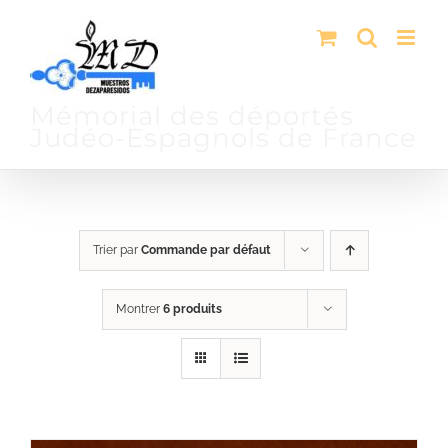
Passer
au
contenu
Mémorial des déportés
Judéo-Espagnols de France
Trier par
Commande par défaut
Montrer
6 produits