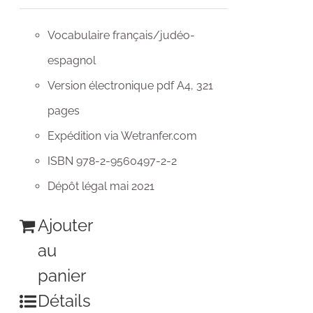
Vocabulaire français/judéo-
espagnol
Version électronique pdf A4, 321
pages
Expédition via Wetranfer.com
ISBN 978-2-9560497-2-2
Dépôt légal mai 2021
Ajouter
au
panier
Détails