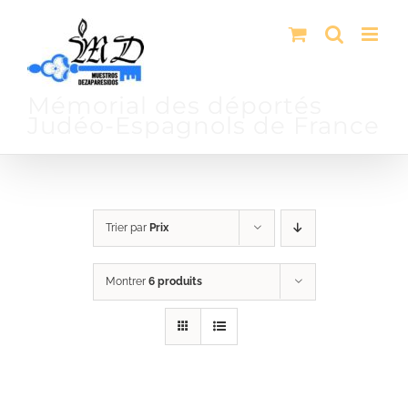
Passer
au
contenu
Mémorial des déportés
Judéo-Espagnols de France
Trier par
Prix
Montrer
6 produits