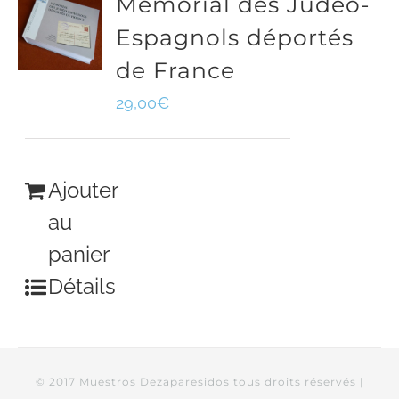
Mémorial des Judéo-
Espagnols déportés
de France
29,00
€
Ajouter
au
panier
Détails
© 2017 Muestros Dezaparesidos tous droits réservés |