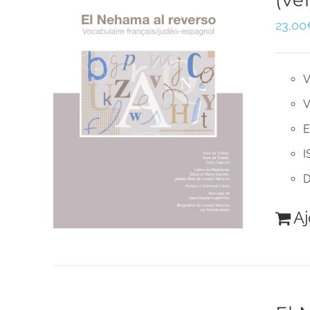
(ve
23,00
V
V
E
I
D
Aj