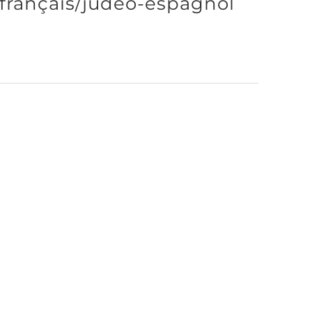
 français/judéo-espagnol