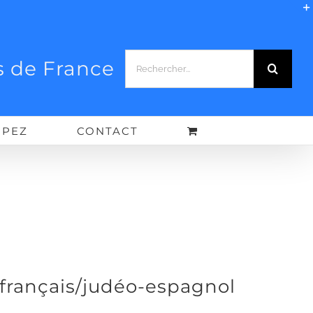
Rechercher:
 de France
IPEZ
CONTACT
 français/judéo-espagnol