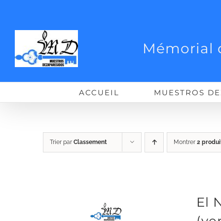
Passer
au
contenu
Mémorial 
ACCUEIL
MUESTROS DE
Trier par
Classement
Montrer
2 produi
El 