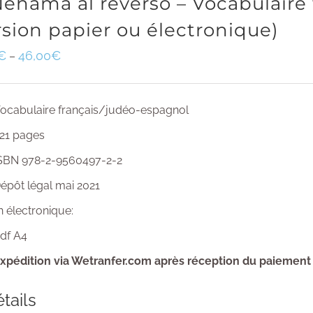
Nehama al reverso – Vocabulaire
rsion papier ou électronique)
€
46,00
€
–
ocabulaire français/judéo-espagnol
21 pages
SBN 978-2-9560497-2-2
épôt légal mai 2021
n électronique:
df A4
xpédition via Wetranfer.com après réception du paiement
tails