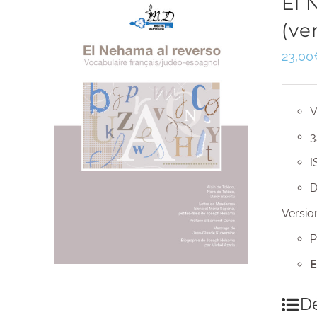
El 
(ve
23,00
V
3
I
D
Versio
P
E
Dé