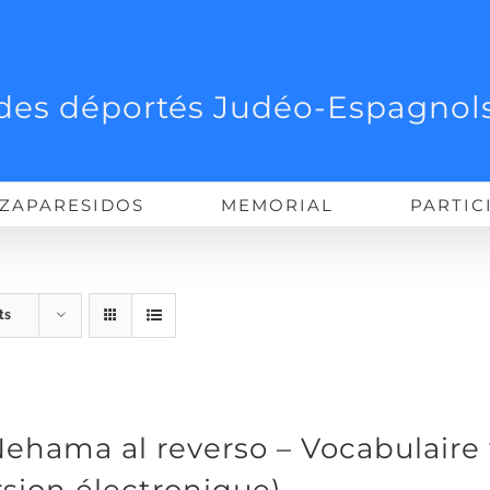
des déportés Judéo-Espagnols
ZAPARESIDOS
MEMORIAL
PARTIC
ts
Nehama al reverso – Vocabulaire