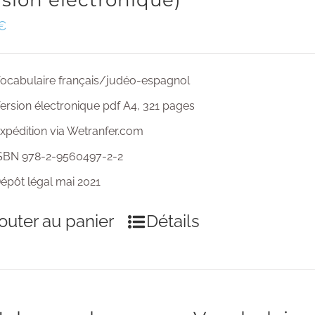
rsion électronique)
€
ocabulaire français/judéo-espagnol
ersion électronique pdf A4, 321 pages
xpédition via Wetranfer.com
SBN 978-2-9560497-2-2
épôt légal mai 2021
outer au panier
Détails