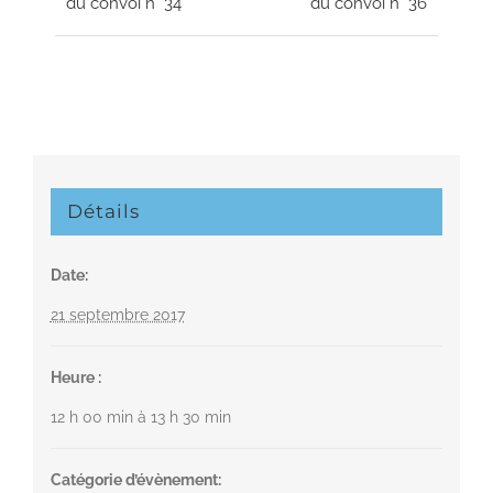
du convoi n° 34
du convoi n° 36
évènement
Détails
Date:
21 septembre 2017
Heure :
12 h 00 min à 13 h 30 min
Catégorie d’évènement: