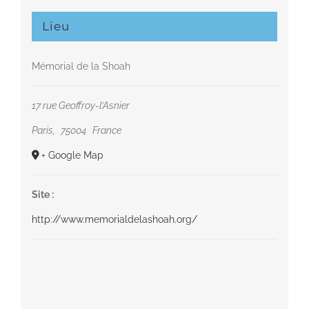
Lieu
Mémorial de la Shoah
17 rue Geoffroy-l’Asnier
Paris
,
75004
France
+ Google Map
Site :
http://www.memorialdelashoah.org/