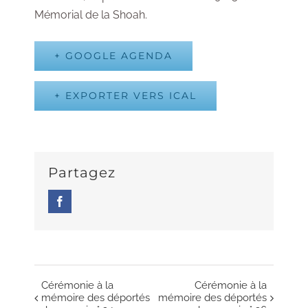
Mémorial de la Shoah.
+ GOOGLE AGENDA
+ EXPORTER VERS ICAL
Partagez
Facebook
Cérémonie à la
Cérémonie à la
Navigation
mémoire des déportés
mémoire des déportés