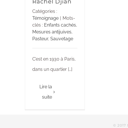
Rachel Djian
Catégories :
Témoignage
|
Mots-
clés :
Enfants cachés
,
Mesures antijuives
,
Pasteur
,
Sauvetage
C’est en 1930 à Paris,
dans un quartier […]
Lire la
suite
© 2017 