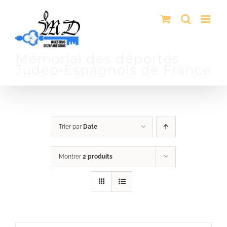
Passer
au
contenu
Mémorial des déportés
Judéo-Espagnols de France
Trier par
Date
Montrer
2 produits