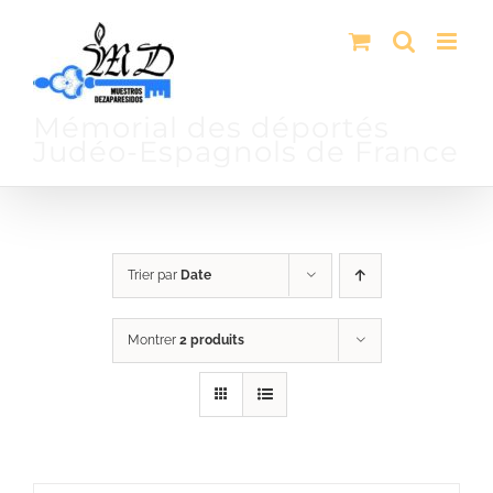
Passer
au
contenu
Mémorial des déportés
Judéo-Espagnols de France
Trier par
Date
Montrer
2 produits