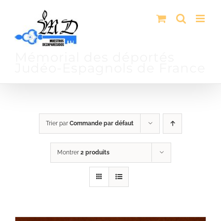
Passer
au
contenu
Mémorial des déportés
Judéo-Espagnols de France
Trier par
Commande par défaut
Montrer
2 produits