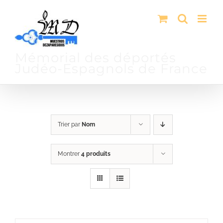
Passer
au
contenu
Mémorial des déportés
Judéo-Espagnols de France
Trier par
Nom
Montrer
4 produits