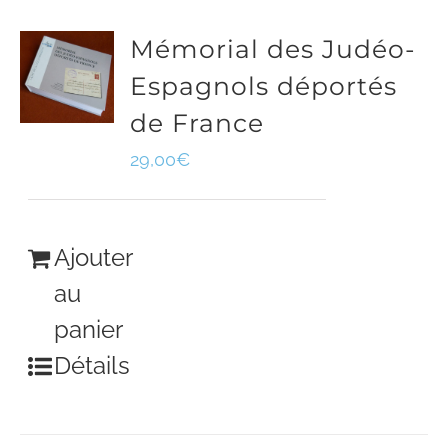
Mémorial des Judéo-
Espagnols déportés
de France
29,00
€
Ajouter
au
panier
Détails