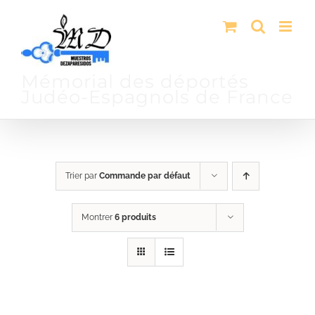
Passer
au
contenu
Mémorial des déportés
Judéo-Espagnols de France
Trier par
Commande par défaut
Montrer
6 produits