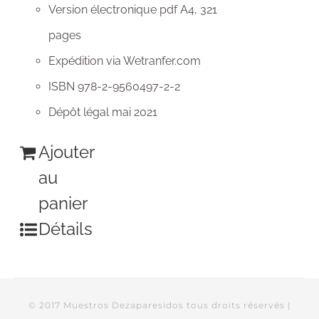
Version électronique pdf A4, 321
pages
Expédition via Wetranfer.com
ISBN 978-2-9560497-2-2
Dépôt légal mai 2021
Ajouter
au
panier
Détails
© 2017 Muestros Dezaparesidos tous droits réservés |