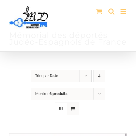
Passer
au
contenu
Mémorial des déportés
Judéo-Espagnols de France
Trier par
Date
Montrer
6 produits