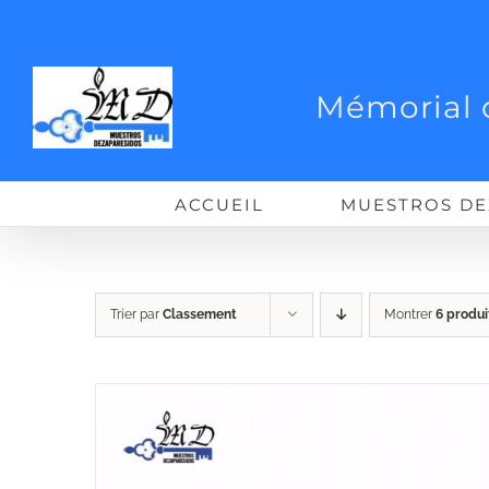
Passer
au
contenu
Mémorial 
ACCUEIL
MUESTROS DE
Trier par
Classement
Montrer
6 produi