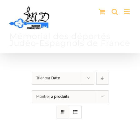
Passer
au
contenu
Mémorial des déportés
Judéo-Espagnols de France
Trier par
Date
Montrer
2 produits