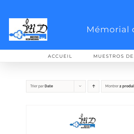
Passer
au
contenu
Mémorial 
ACCUEIL
MUESTROS DE
Trier par
Date
Montrer
2 produi