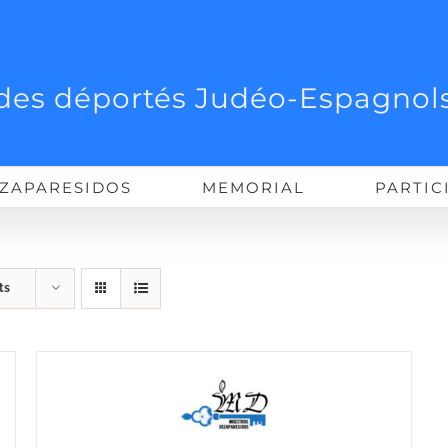
des déportés Judéo-Espagnols
ZAPARESIDOS
MEMORIAL
PARTIC
ts