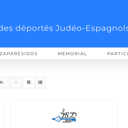
des déportés Judéo-Espagnols
ZAPARESIDOS
MEMORIAL
PARTIC
ts