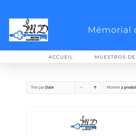
Passer
au
contenu
Mémorial 
ACCUEIL
MUESTROS DE
Trier par
Date
Montrer
2 produi