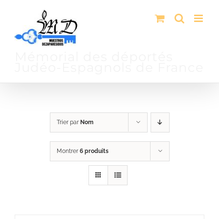
Passer
au
contenu
Mémorial des déportés
Judéo-Espagnols de France
Trier par
Nom
Montrer
6 produits