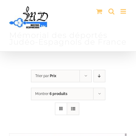
Passer
au
contenu
Mémorial des déportés
Judéo-Espagnols de France
Trier par
Prix
Montrer
6 produits