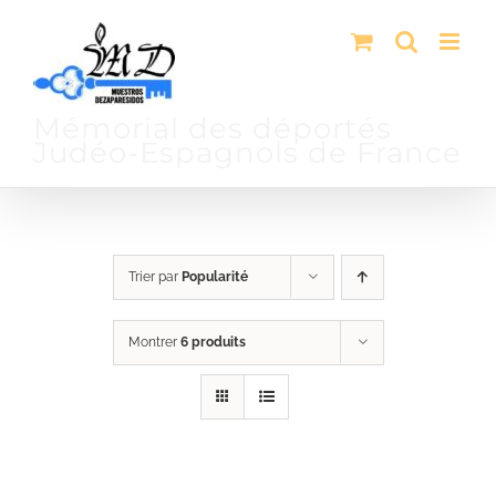
Passer
au
contenu
Mémorial des déportés
Judéo-Espagnols de France
Trier par
Popularité
Montrer
6 produits