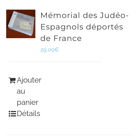
Mémorial des Judéo-
Espagnols déportés
de France
29,00
€
Ajouter
au
panier
Détails