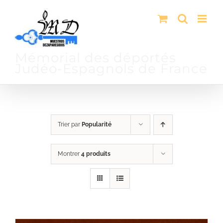
Passer
au
contenu
Mémorial des déportés
Judéo-Espagnols de France
Trier par
Popularité
Montrer
4 produits