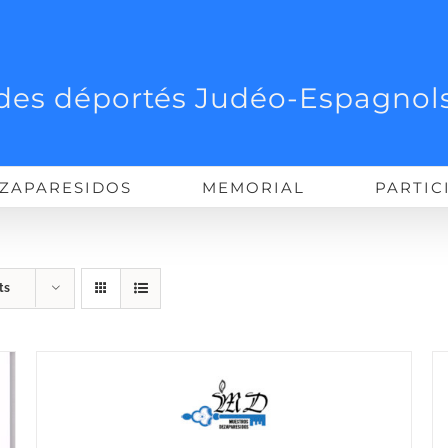
des déportés Judéo-Espagnols
ZAPARESIDOS
MEMORIAL
PARTIC
ts