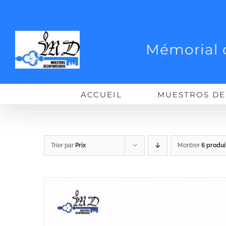
Passer
au
contenu
Mémorial 
ACCUEIL
MUESTROS DE
Trier par
Prix
Montrer
6 produi