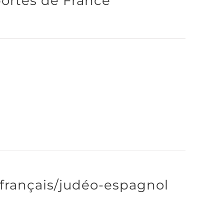
ortés de France
 français/judéo-espagnol