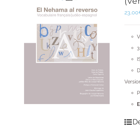
(ve
23,00
V
3
I
D
Versio
P
E
Dé