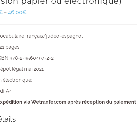
rsion papier ou électronique)
€
46,00
€
–
ocabulaire français/judéo-espagnol
21 pages
SBN 978-2-9560497-2-2
épôt légal mai 2021
n électronique:
df A4
xpédition via Wetranfer.com après réception du paiement
tails