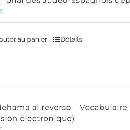
orial des Judéo-Espagnols dép
€
outer au panier
Détails
Nehama al reverso – Vocabulaire
rsion électronique)
€