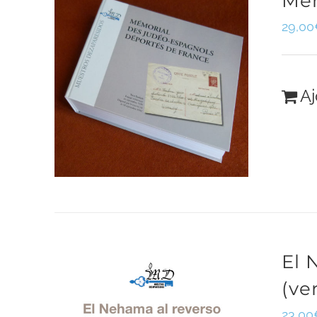
Mém
29,00
Aj
El 
(ve
23,00