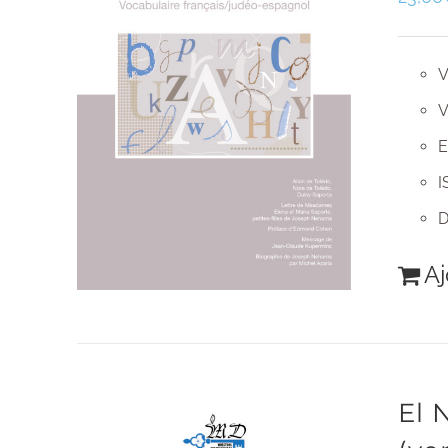
V
V
E
I
D
Aj
El 