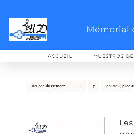
Passer
au
contenu
Mémorial 
ACCUEIL
MUESTROS DE
Trier par
Classement
Montrer
4 produi
Les