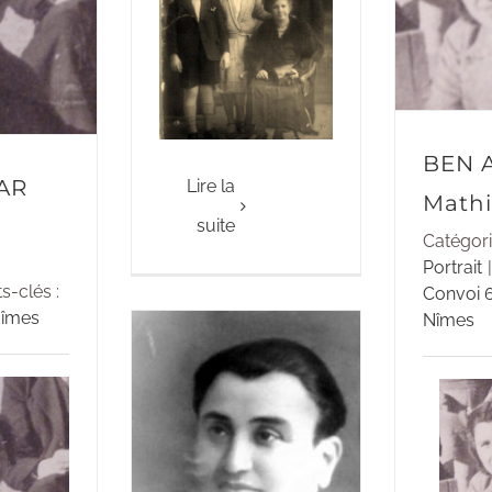
BEN 
AR
Lire la
Mathi
suite
Catégori
Portrait
|
s-clés :
Convoi 
îmes
Nîmes