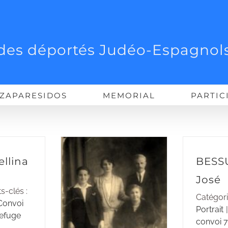
des déportés Judéo-Espagnols
ZAPARESIDOS
MEMORIAL
PARTIC
llina
BESS
José
s-clés :
Catégori
Convoi
Portrait
|
efuge
convoi 