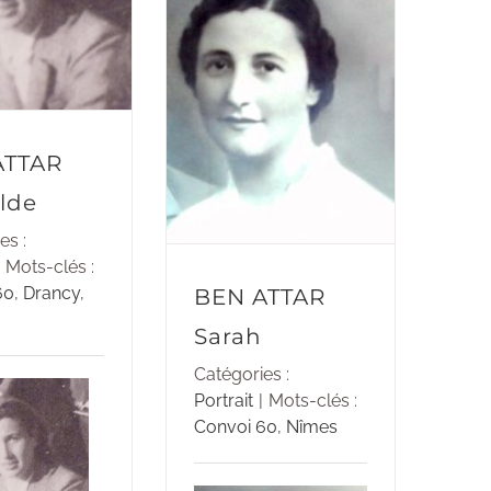
ATTAR
lde
es :
Mots-clés :
60
,
Drancy
,
BEN ATTAR
Sarah
Catégories :
Portrait
|
Mots-clés :
Convoi 60
,
Nîmes