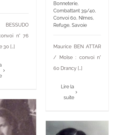
Bonneterie
,
Combattant 39/40
,
Convoi 60
,
Nîmes
,
 BESSUDO
Refuge
,
Savoie
convoi n° 76
 30 […]
Maurice BEN ATTAR
/ Moïse : convoi n°
a
60 Drancy […]
e
Lire la
suite