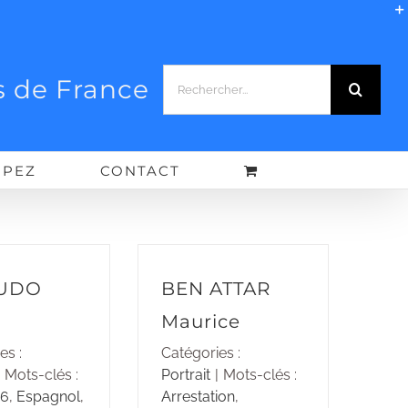
Rechercher:
 de France
IPEZ
CONTACT
UDO
BEN ATTAR
Maurice
es :
Catégories :
Mots-clés :
Portrait
|
Mots-clés :
76
,
Espagnol
,
Arrestation
,