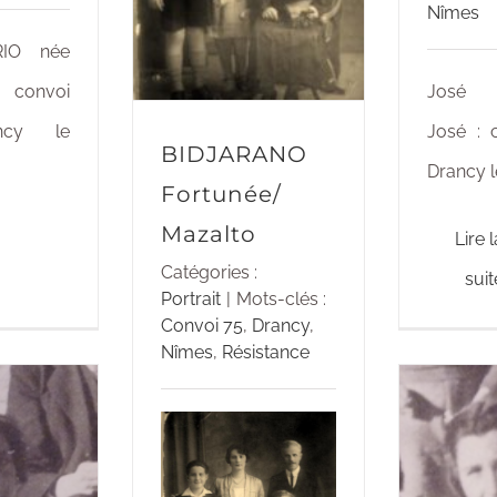
Nîmes
RIO née
 convoi
José
ncy le
José : 
BIDJARANO
Drancy le
Fortunée/
Mazalto
Lire l
Catégories :
suit
Portrait
|
Mots-clés :
Convoi 75
,
Drancy
,
Nîmes
,
Résistance