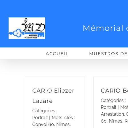
Passer
au
contenu
Mémorial 
ACCUEIL
MUESTROS DE
CARIO Eliezer
CARIO Be
Lazare
Catégories :
Portrait
|
Mot
Catégories :
Arrestation
,
Portrait
|
Mots-clés :
60
,
Nîmes
,
R
Convoi 60
,
Nîmes
,