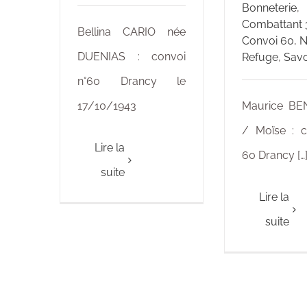
Bonneterie
,
Combattant 
Bellina CARIO née
Convoi 60
,
N
DUENIAS : convoi
Refuge
,
Savo
n°60 Drancy le
17/10/1943
Maurice BE
/ Moïse : c
Lire la
60 Drancy […
suite
Lire la
suite