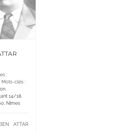
ATTAR
n
es :
Mots-clés :
ion
,
ant 14/18
,
60
,
Nîmes
 BEN ATTAR