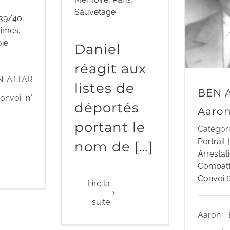
Sauvetage
39/40
,
îmes
,
ie
Daniel
réagit aux
N ATTAR
listes de
BEN 
onvoi n°
déportés
Aaro
]
portant le
Catégori
Portrait
|
nom de […]
Arrestat
Combatt
Convoi 
Lire la
suite
Aaron