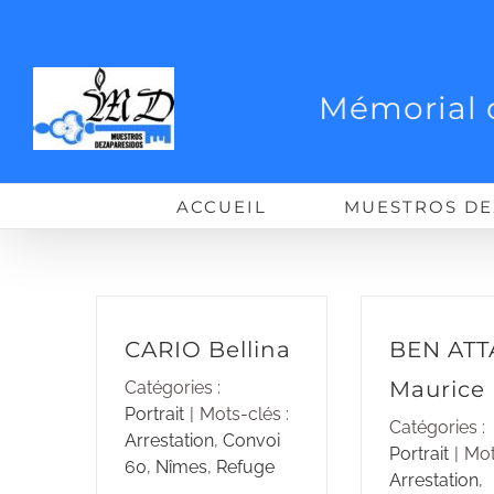
Passer
au
contenu
Mémorial 
ACCUEIL
MUESTROS DE
CARIO Bellina
BEN ATT
Maurice
Catégories :
Portrait
|
Mots-clés :
Catégories :
Arrestation
,
Convoi
Portrait
|
Mot
60
,
Nîmes
,
Refuge
Arrestation
,