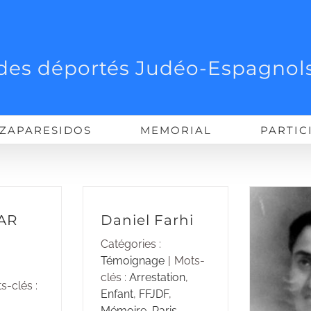
des déportés Judéo-Espagnols
ZAPARESIDOS
MEMORIAL
PARTIC
AR
Daniel Farhi
Catégories :
Témoignage
|
Mots-
clés :
Arrestation
,
s-clés :
Enfant
,
FFJDF
,
Mémoire
,
Paris
,