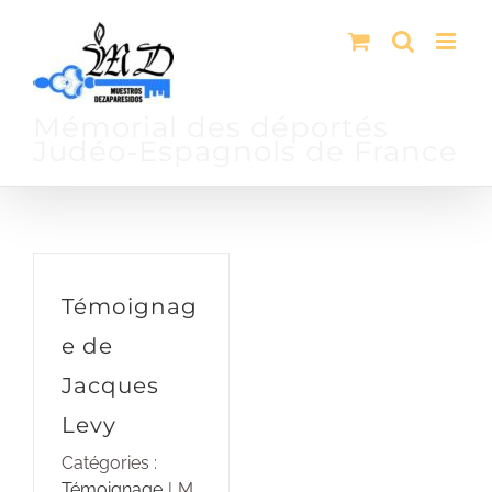
Passer
au
contenu
Mémorial des déportés
Judéo-Espagnols de France
Témoignag
e de
Jacques
Levy
Catégories :
Témoignage
|
M